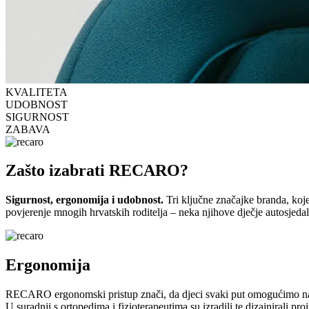
KVALITETA
UDOBNOST
SIGURNOST
ZABAVA
Zašto izabrati RECARO?
Sigurnost, ergonomija i udobnost.
Tri ključne značajke branda, k
povjerenje mnogih hrvatskih roditelja – neka njihove dječje autosjedal
Ergonomija
RECARO ergonomski pristup znači, da djeci svaki put omogućimo najb
U suradnji s ortopedima i fizioterapeutima su izradili te dizajnirali pr