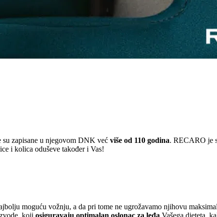
oje su zapisane u njegovom DNK već
više od 110 godina
. RECARO je sin
ice i kolica oduševe također i Vas!
olju moguću vožnju, a da pri tome ne ugrožavamo njihovu maksimalnu si
oizvode, koji
osiguravaju optimalan oslonac za leđa
Vašega djeteta, ka