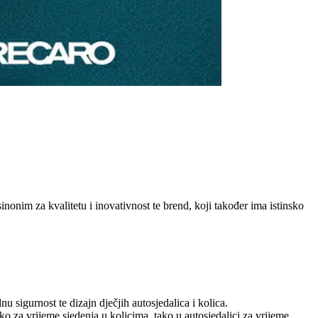
onim za kvalitetu i inovativnost te brend, koji također ima istinsko
gurnost te dizajn dječjih autosjedalica i kolica.
ko za vrijeme sjedenja u kolicima, tako u autosjedalici za vrijeme