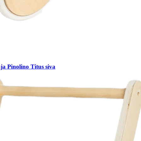
ja Pinolino Titus siva