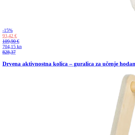
-15%
93,42 €
109,90 €
704,15 kn
828,37
Drvena aktivnostna kolica – guralica za učenje hodan