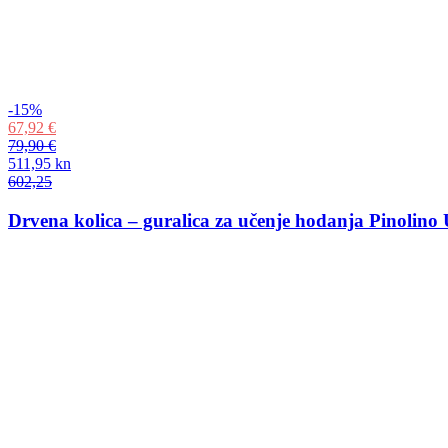
-15%
67,92 €
79,90 €
511,95 kn
602,25
Drvena kolica – guralica za učenje hodanja Pinolino U